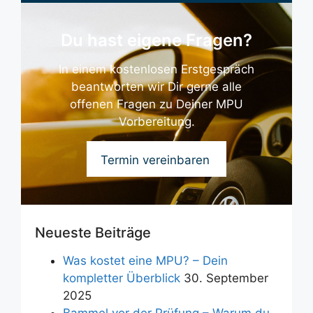
Du hast eigene Fragen?
In einem kostenlosen Erstgespräch
beantworten wir Dir gerne alle
offenen Fragen zu Deiner MPU
Vorbereitung.
Termin vereinbaren
GRATIS
Neueste Beiträge
Was kostet eine MPU? – Dein
kompletter Überblick
30. September
2025
Bammel vor der Prüfung – Warum du